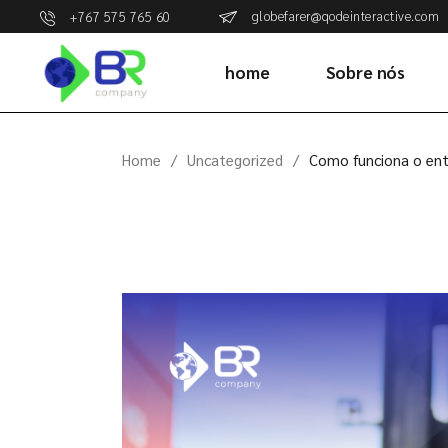
Skip
globefarer@qodeinteractive.com
+767 575 765 60
to
the
content
home
Sobre nós
Home
Uncategorized
Como funciona o ent