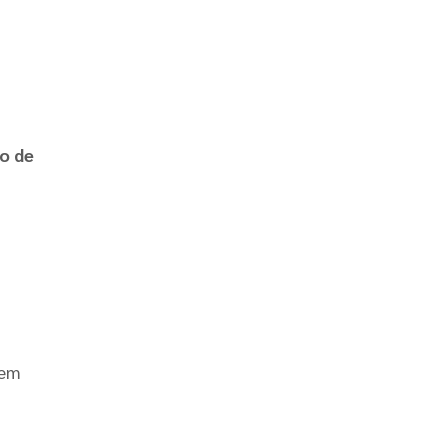
o de
gem