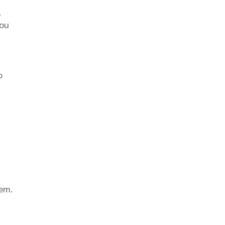
.
 ou
o
em.